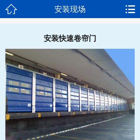


安装现场
网站首页

关于我们
安装快速卷帘门
产品中心
新闻动态
安装现场
客户服务
在线留言
联系我们