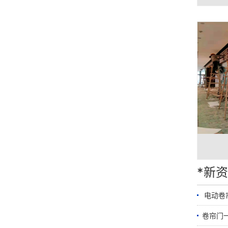
*新
​ 电动
卷帘门