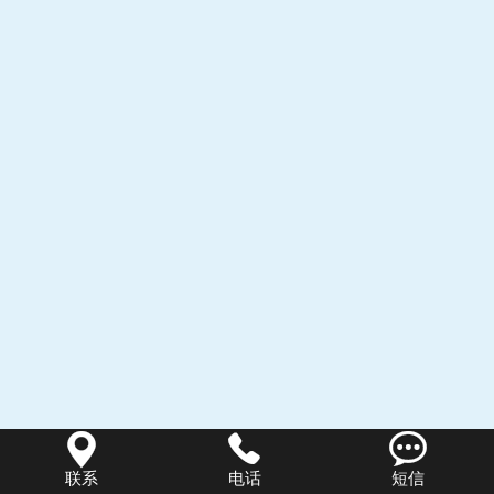



联系
电话
短信