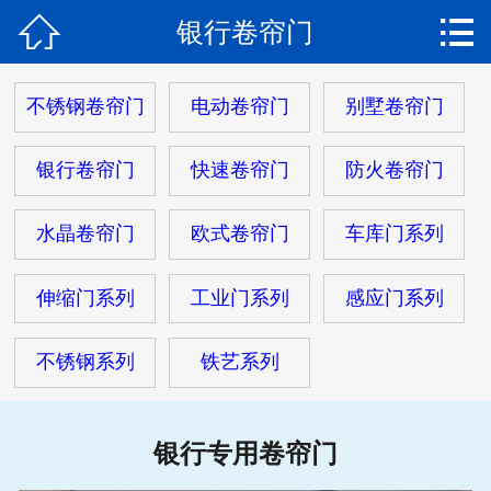


银行卷帘门
网站首页

关于我们
不锈钢卷帘门
电动卷帘门
别墅卷帘门
产品中心
银行卷帘门
快速卷帘门
防火卷帘门
新闻动态
水晶卷帘门
欧式卷帘门
车库门系列
安装现场
伸缩门系列
工业门系列
感应门系列
客户服务
不锈钢系列
铁艺系列
在线留言
联系我们
银行专用卷帘门