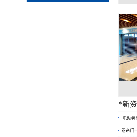
*新
​ 电动
卷帘门