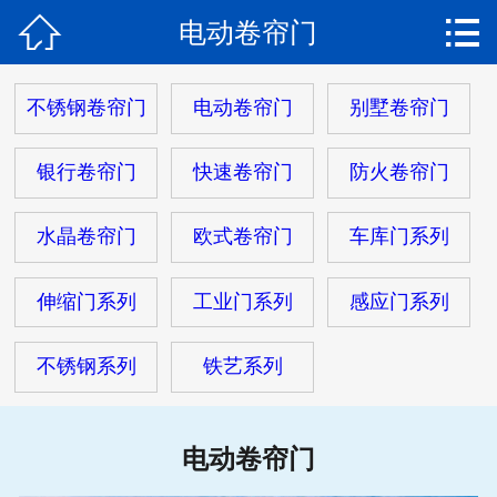


电动卷帘门
网站首页

关于我们
不锈钢卷帘门
电动卷帘门
别墅卷帘门
产品中心
银行卷帘门
快速卷帘门
防火卷帘门
新闻动态
水晶卷帘门
欧式卷帘门
车库门系列
安装现场
伸缩门系列
工业门系列
感应门系列
客户服务
不锈钢系列
铁艺系列
在线留言
联系我们
电动卷帘门